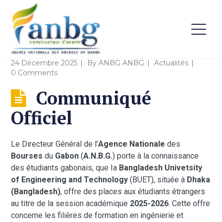
24 Décembre 2025
By
ANBG ANBG
Actualités
0 Comments
Communiqué
Officiel
Le Directeur Général de l’
Agence Nationale
des
Bourses
du
Gabon
(
A.N.B.G.
) porte à la connaissance
des étudiants gabonais, que Ia
Bangladesh Univetsity
of Engineering
and Technology
(BUET), située à
Dhaka
(Bangladesh)
, offre des places aux étudiants étrangers
au titre de la session académique
2025-2026
. Cette offre
concerne les filières de formation en ingénierie et